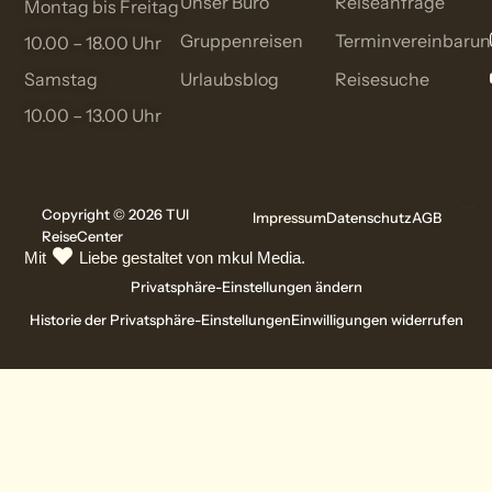
Unser Büro
Reiseanfrage
Montag bis Freitag
Gruppenreisen
Terminvereinbaru
10.00 – 18.00 Uhr
Samstag
Urlaubsblog
Reisesuche
10.00 – 13.00 Uhr
...
Copyright © 2026 TUI
Impressum
Datenschutz
AGB
ReiseCenter
Mit
Liebe gestaltet von
mkul Media.
Privatsphäre-Einstellungen ändern
Historie der Privatsphäre-Einstellungen
Einwilligungen widerrufen