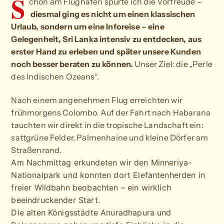
S
chon am Flughafen spürte ich die Vorfreude –
diesmal ging es nicht um einen klassischen
Urlaub, sondern um eine Inforeise – eine
Gelegenheit, Sri Lanka intensiv zu entdecken, aus
erster Hand zu erleben und später unsere Kunden
noch besser beraten zu können.
Unser Ziel: die „Perle
des Indischen Ozeans“.
Nach einem angenehmen Flug erreichten wir
frühmorgens Colombo. Auf der Fahrt nach Habarana
tauchten wir direkt in die tropische Landschaft ein:
sattgrüne Felder, Palmenhaine und kleine Dörfer am
Straßenrand.
Am Nachmittag erkundeten wir den Minneriya-
Nationalpark und konnten dort Elefantenherden in
freier Wildbahn beobachten – ein wirklich
beeindruckender Start.
Die alten Königsstädte Anuradhapura und